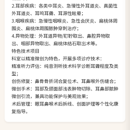
2.耳部疾病：各类中耳炎、急慢性外耳道炎、真菌性
外耳道炎、耳鸣耳聋、耳源性眩晕；
3.咽喉疾病：急慢性咽喉炎、急性会厌炎、扁桃体周
围炎、扁桃体周围脓肿穿刺治疗；
4.异物处理：外耳道异物/耵聍取出、鼻腔异物取
出、咽部异物取出、扁桃体结石取出术等。
特色技术项目
科室以精准微创为特色，开展多项诊疗技术：
精准听力评估：纯音测听技术科学诊断耳聋程度及类
型；
创伤修复：鼻骨骨折闭合复位术、耳鼻喉外伤缝合；
微创手术：耳部及颌面部浅表肿物切除、耳鼻部脓肿
微创引流，兼具功能保护与美观效果；
术后管理：眼耳鼻喉术后拆线、创面护理等个性化康
复指导。